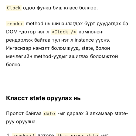
одоо функц биш класс боллоо.
Clock
method нь шинэчлэгдэх бүрт дуудагдах ба
render
DOM -дотор нэг л
компонент
<Clock />
рендэрлэж байгаа тул нэг л instance үүснэ.
Ингэснээр нэмэлт боломжууд, state, болон
мѳчлѳгийн method-уудыг ашиглах боломжтой
болно.
Класст state оруулах нь
Пропст байгаа
-ыг дараах 3 алхамаар state-
date
руу оруулна.
доторх
-ыг
render()
this.props.date