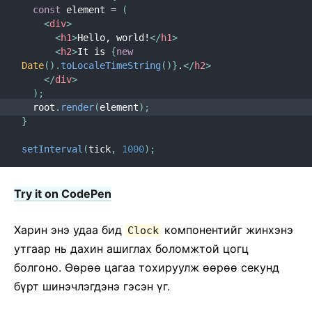
Контекст
const
 element 
=
(
Алдааны хязгаарлалт
<
div
>
<
h1
>
Hello, world!
</
h1
>
Refs-г дамжуулах
<
h2
>
It is 
{
new
Хэлтэрхий
Date
(
)
.
toLocaleTimeString
(
)
}
.
</
h2
>
</
div
>
Дээд түвшний компонентууд
)
;
Бусад сангуудтай ашиглах
  root
.
render
(
element
)
;
}
JSX-н талаар дэлгэрэнгүй
Гүйцэтгэлийг сайжруулах
setInterval
(
tick
,
1000
)
;
Портал
Профайлер
Try it on CodePen
ES6-гүй React
JSX-гүй React
Харин энэ удаа бид
компонентийг жинхэнэ
Clock
Дахин нэгтгэх (Reconciliation)
утгаар нь дахин ашиглах боломжтой цогц
Refs and the DOM
болгоно. Ѳѳрѳѳ цагаа тохируулж ѳѳрѳѳ секунд
бүрт шинэчлэгдэнэ гэсэн үг.
Render Props
Статик төрөл шалгалт