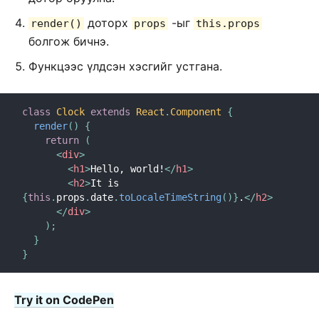
ТҮГЭЭМЭЛ АСУУЛТУУД
доторх
-ыг
render()
props
this.props
болгож бичнэ.
AJAX and APIs
Babel, JSX болон угсрах алхмууд
Функцээс үлдсэн хэсгийг устгана.
Функцуудыг компонентруу дамжуулах
Компонентын төлөв
class
Clock
extends
React
.
Component
{
Загварчлах болон CSS
render
(
)
{
return
(
Файлын бүтэц
<
div
>
Хувилбарын удирдамж
<
h1
>
Hello, world!
</
h1
>
<
h2
>
It is 
Virtual DOM болон дотоод хэсэг
{
this
.
props
.
date
.
toLocaleTimeString
(
)
}
.
</
h2
>
</
div
>
)
;
}
}
Try it on CodePen