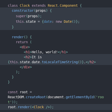
class
Clock
extends
React
.
Component
{
constructor
(
props
)
{
super
(
props
)
;
this
.
state 
=
{
date
:
new
Date
(
)
}
;
}
render
(
)
{
return
(
<
div
>
<
h1
>
Hello, world!
</
h1
>
<
h2
>
It is 
{
this
.
state
.
date
.
toLocaleTimeString
(
)
}
.
</
h2
>
</
div
>
)
;
}
}
const
 root 
=
ReactDOM
.
createRoot
(
document
.
getElementById
(
'roo
t'
)
)
;
root
.
render
(
<
Clock
/>
)
;