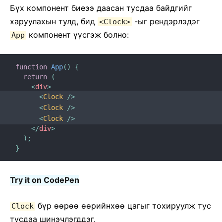
Бүх компонент биеээ даасан тусдаа байдгийг
харуулахын тулд, бид
-ыг рендэрлэдэг
<Clock>
компонент үүсгэж болно:
App
function
App
(
)
{
return
(
<
div
>
<
Clock
/>
<
Clock
/>
<
Clock
/>
</
div
>
)
;
}
Try it on CodePen
бүр ѳѳрѳѳ ѳѳрийнхѳѳ цагыг тохируулж тус
Clock
тусдаа шинэчлэгддэг.