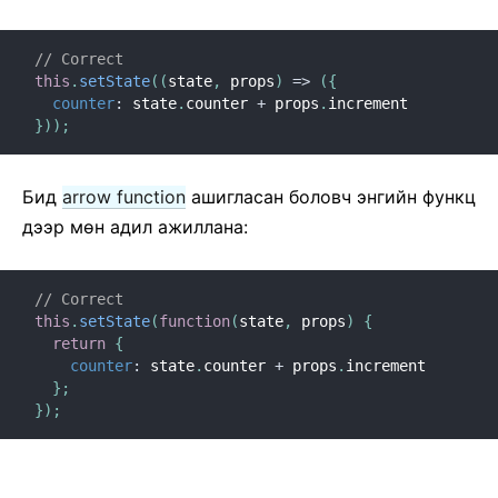
// Correct
this
.
setState
(
(
state
,
 props
)
=>
(
{
counter
:
 state
.
counter 
+
 props
.
}
)
)
;
Бид
arrow function
ашигласан боловч энгийн функц
дээр мѳн адил ажиллана:
// Correct
this
.
setState
(
function
(
state
,
 props
)
{
return
{
counter
:
 state
.
counter 
+
 props
.
increment

}
;
}
)
;