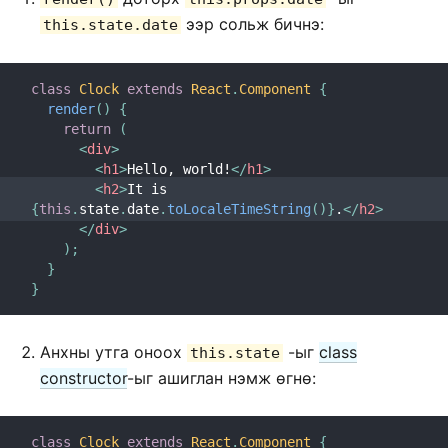
ээр сольж бичнэ:
this.state.date
class
Clock
extends
React
.
Component
{
render
(
)
{
return
(
<
div
>
<
h1
>
Hello, world!
</
h1
>
<
h2
>
It is 
{
this
.
state
.
date
.
toLocaleTimeString
(
)
}
.
</
h2
>
</
div
>
)
;
}
}
Анхны утга оноох
-ыг
class
this.state
constructor
-ыг ашиглан нэмж ѳгнѳ:
class
Clock
extends
React
.
Component
{