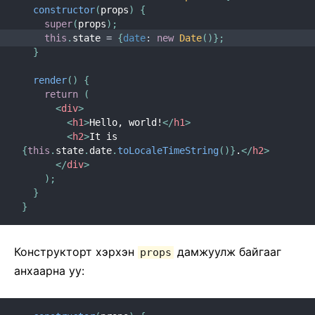
constructor
(
props
)
{
super
(
props
)
;
this
.
state 
=
{
date
:
new
Date
(
)
}
;
}
render
(
)
{
return
(
<
div
>
<
h1
>
Hello, world!
</
h1
>
<
h2
>
It is 
{
this
.
state
.
date
.
toLocaleTimeString
(
)
}
.
</
h2
>
</
div
>
)
;
}
}
Конструкторт хэрхэн
дамжуулж байгааг
props
анхаарна уу: