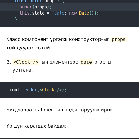
constructor
(
props
)
{
super
(
props
)
;
this
.
state 
=
{
date
:
new
Date
(
)
}
;
}
Класс компонент үргэлж конструктор-ыг
props
той дуудах ёстой.
-ын элементээс
prop-ыг
<Clock />
date
устгана:
root
.
render
(
<
Clock
/>
)
;
Бид дараа нь timer -ын кодыг оруулж ирнэ.
Үр дүн харагдах байдал: