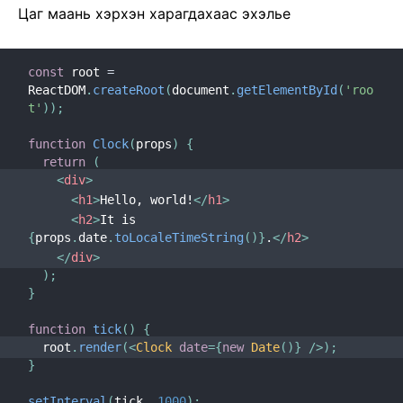
Цаг маань хэрхэн харагдахаас эхэлье
Strict Mode
PropTypes-р төрөл шалгах
Удирдаагүй компонентууд
const
 root 
=
ReactDOM
.
createRoot
(
document
.
getElementById
(
'roo
Веб компонентууд
t'
)
)
;
API ЛАВЛАХ
function
Clock
(
props
)
{
return
(
React
<
div
>
React.Component
<
h1
>
Hello, world!
</
h1
>
<
h2
>
It is 
ReactDOM
{
props
.
date
.
toLocaleTimeString
(
)
}
.
</
h2
>
ReactDOMClient
</
div
>
)
;
ReactDOMServer
}
DOM Elements
SyntheticEvent
function
tick
(
)
{
  root
.
render
(
<
Clock
date
=
{
new
Date
(
)
}
/>
)
;
Тестийн багажууд
}
Test Renderer
setInterval
(
tick
,
1000
)
;