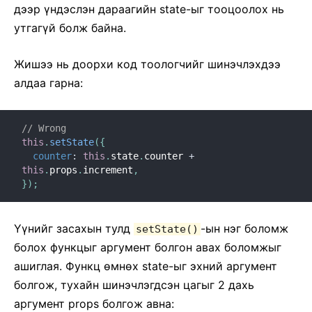
дээр үндэслэн дараагийн state-ыг тооцоолох нь
утгагүй болж байна.
Жишээ нь доорхи код тоологчийг шинэчлэхдээ
алдаа гарна:
// Wrong
this
.
setState
(
{
counter
:
this
.
state
.
counter 
+
this
.
props
.
increment
,
}
)
;
Үүнийг засахын тулд
-ын нэг боломж
setState()
болох функцыг аргумент болгон авах боломжыг
ашиглая. Функц ѳмнѳх state-ыг эхний аргумент
болгож, тухайн шинэчлэгдсэн цагыг 2 дахь
аргумент props болгож авна: