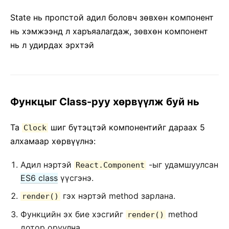
Тестийн жорууд Recipes
Тестийн орчнууд
State нь пропстой адил боловч зѳвхѳн компонент
нь хэмжээнд л харъяалагдаж, зѳвхѳн компонент
CONCURRENT MODE (EXPERIMENTAL)
нь л удирдах эрхтэй
1. Introducing Concurrent Mode
2. Suspense for Data Fetching
3. Concurrent UI Patterns
Функцыг Class-руу хѳрвүүлж буй нь
4. Adopting Concurrent Mode
5. Concurrent Mode API Reference
Та
шиг бүтэцтэй компонентийг дараах 5
Clock
алхамаар хѳрвүүлнэ:
ОРОЛЦОХ
Адил нэртэй
-ыг удамшуулсан
React.Component
Яаж оролцох вэ
ES6 class
үүсгэнэ.
Үндсэн кодын тойм
гэх нэртэй method зарлана.
render()
Хэрэгжүүлэлтийн ханамж
Дизайны үндсэн зарчмууд
Функцийн эх бие хэсгийг
method
render()
дотор оруулна.