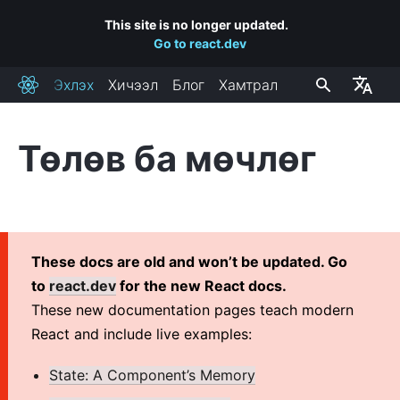
This site is no longer updated.
Go to react.dev
Эхлэх
Хичээл
Блог
Хамтрал
React
Тѳлѳв ба мѳчлѳг
СУУЛГАЦ
Эхнээс нь эхлэх
React-г вебсайтад оруулах
React апп үүсгэх
These docs are old and won’t be updated. Go
CDN холбоосууд
to
react.dev
for the new React docs.
Release Channels
These new documentation pages teach modern
React and include live examples:
ҮНДСЭН ОЙЛГОЛТУУД
State: A Component’s Memory
1. Hello World