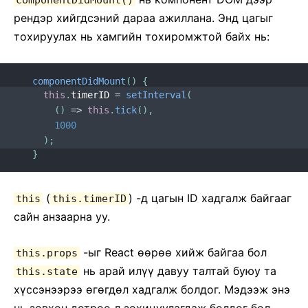
componentDidMount()
рендэр хийгдсэний дараа ажиллана. Энд цагыг
тохируулах нь хамгийн тохиромжтой байх нь:
componentDidMount
(
)
{
this
.
timerID 
=
setInterval
(
(
)
=>
this
.
tick
(
)
,
1000
)
;
}
(
) -д цагын ID хадгалж байгааг
this
this.timerID
сайн анзаарна уу.
-ыг React ѳѳрѳѳ хийж байгаа бол
this.props
нь арай илүү давуу талтай буюу та
this.state
хүссэнээрээ ѳгѳгдѳл хадгалж болдог. Мэдээж энэ