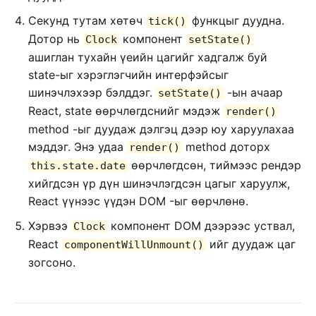
Секунд тутам хѳтѳч
функцыг дуудна.
tick()
Дотор нь
компонент
Clock
setState()
ашиглан тухайн үеийн цагийг хадгалж буй
state-ыг хэрэглэгчийн интерфэйсыг
шинэчлэхээр бэлддэг.
-ын ачаар
setState()
React, state ѳѳрчлѳгдснийг мэдэж
render()
method -ыг дуудаж дэлгэц дээр юу харуулахаа
мэддэг. Энэ удаа
method доторх
render()
ѳѳрчлѳгдсѳн, тиймээс рендэр
this.state.date
хийгдсэн үр дүн шинэчлэгдсэн цагыг харуулж,
React үүнээс үүдэн DOM -ыг ѳѳрчлѳнѳ.
Хэрвээ
компонент DOM дээрээс уствал,
Clock
React
ийг дуудаж цаг
componentWillUnmount()
зогсоно.