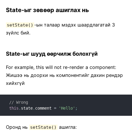
State-ыг зѳвѳѳр ашиглах нь
-ын талаар мэдэх шаардлагатай 3
setState()
зүйлс бий.
State-ыг шууд ѳѳрчилж болохгүй
For example, this will not re-render a component:
Жишээ нь доорхи нь компонентийг дахин рендэр
хийхгүй
// Wrong
this
.
state
.
comment 
=
'Hello'
;
Оронд нь
ашигла:
setState()