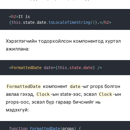
<
h2
>
It is 
{
this
.
state
.
date
.
toLocaleTimeString
(
)
}
.
</
h2
>
Хэрэглэгчийн тодорхойлсон компонентод хүртэл
ажиллана:
<
FormattedDate
date
=
{
this
.
state
.
date
}
/>
компонент
-ыг props болгон
FormattedDate
date
авлаа гэхэд,
-ын state-ээс, эсвэл
-ын
Clock
Clock
props-оос, эсвэл бүр гараар бичснийг нь
мэдэхгүй:
function
FormattedDate
(
props
)
{