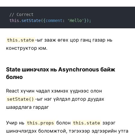
// Correct
this
.
setState
(
{
comment
:
'Hello'
}
)
;
-ыг зааж ѳгѳх цор ганц газар нь
this.state
конструктор юм.
State шинэчлэх нь Asynchronous байж
болно
React хүчин чадал хэмнэх үүднээс олон
-ыг нэг үйлдэл дотор дуудах
setState()
шаардлага гардаг
Учир нь
болон
зэрэг
this.props
this.state
шинэчлэгдэх боломжтой, тэгэхээр эдгээрийн утга