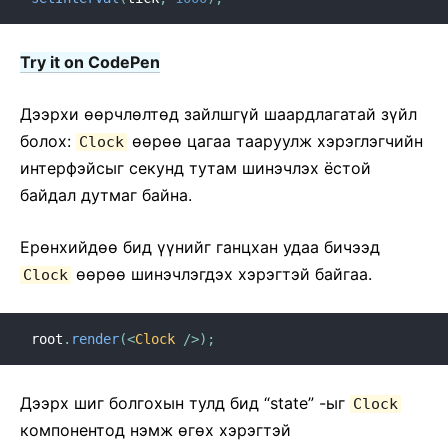
JS орчны шаардлага
Үгсийн тайлбар
Try it on CodePen
ДЭГЭЭ (HOOKS)
Дээрхи ѳѳрчлѳлтѳд зайлшгүй шаардлагатай зүйл
1. Дэгээний танилцуулга
болох:
ѳѳрѳѳ цагаа тааруулж хэрэглэгчийн
Clock
2. Дэгээний талаар товч
интерфэйсыг секунд тутам шинэчлэх ёстой
3. Төлөвт дэгээ ашиглах
байдал дутмаг байна.
4. Эффектэд дэгээ ашиглах
5. Дэгээний дүрмүүд
Ерѳнхийдѳѳ бид үүнийг ганцхан удаа бичээд
6. Өөрийн дэгээг бүтээх
ѳѳрѳѳ шинэчлэгдэх хэрэгтэй байгаа.
Clock
7. Дэгээ API лавлах
8. Дэгээний түгээмэл асуултууд
root
.
render
(
<
Clock
/>
)
;
ТЕСТЛЭХ
Дээрх шиг болгохын тулд бид “state” -ыг
Clock
Тестлэх тойм
компонентод нэмж ѳгѳх хэрэгтэй