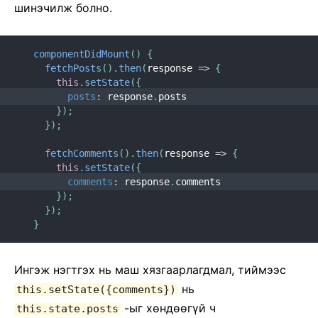
шинэчилж болно.
componentDidMount
(
)
{
fetchPosts
(
)
.
then
(
response
=>
{
this
.
setState
(
{
posts
:
 response
.
posts
}
)
;
}
)
;
fetchComments
(
)
.
then
(
response
=>
{
this
.
setState
(
{
comments
:
 response
.
comments
}
)
;
}
)
;
}
Ингэж нэгтгэх нь маш хязгаарлагдмал, тиймээс
нь
this.setState({comments})
-ыг хѳндѳѳгүй ч
this.state.posts