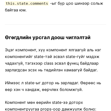
-ыг бүр цоо шинээр сольж
this.state.comments
байгаа юм.
Ѳгѳгдлийн урсгал доош чиглэлтэй
Эцэг компонент, хүү компонент ялгаагүй аль нэг
компонентийг state-тэй эсвэл state-гүйг мэдэж
чадахгүй, тэгэхээр class эсвэл функц байдлаар
зарлагдсан эсэх нь тѳдийлэн хамаагүй байдаг.
Иймээс л state-ыг дотор нь зарладаг. Ѳѳрѳѳс нь
ѳѳр хэн ч хандаж, ѳѳрчлѳх боломжгүй.
Компонент мѳн ѳѳрийн state-ээ доторх
компонентруугаа props-оор дамжуулж болно: