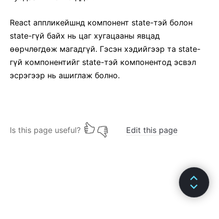
React аппликейшнд компонент state-тэй болон
state-гүй байх нь цаг хугацааны явцад
ѳѳрчлѳгдѳж магадгүй. Гэсэн хэдийгээр та state-
гүй компонентийг state-тэй компонентод эсвэл
эсрэгээр нь ашиглаж болно.
Is this page useful?
Edit this page