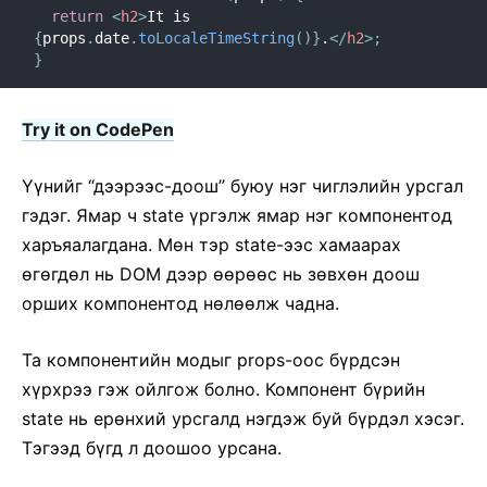
return
<
h2
>
It is 
{
props
.
date
.
toLocaleTimeString
(
)
}
.
</
h2
>
;
}
Try it on CodePen
Үүнийг “дээрээс-доош” буюу нэг чиглэлийн урсгал
гэдэг. Ямар ч state үргэлж ямар нэг компонентод
харъяалагдана. Мѳн тэр state-ээс хамаарах
ѳгѳгдѳл нь DOM дээр ѳѳрѳѳс нь зѳвхѳн доош
орших компонентод нѳлѳѳлж чадна.
Та компонентийн модыг props-оос бүрдсэн
хүрхрээ гэж ойлгож болно. Компонент бүрийн
state нь ерѳнхий урсгалд нэгдэж буй бүрдэл хэсэг.
Тэгээд бүгд л доошоо урсана.