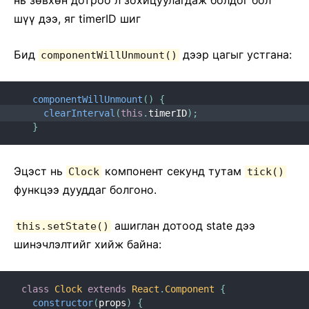
нь зѳвхѳн дотроо л зохицуулагдаж болдог бол
шүү дээ, яг timerID шиг
Бид
дээр цагыг устгана:
componentWillUnmount()
componentWillUnmount
(
)
{
clearInterval
(
this
.
timerID
)
;
}
Эцэст нь
компонент секунд тутам
Clock
tick()
функцээ дууддаг болгоно.
ашиглан дотоод state дээ
this.setState()
шинэчлэлтийг хийж байна:
class
Clock
extends
React
.
Component
{
constructor
(
props
)
{