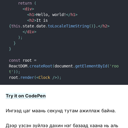
return
(
<
div
>
<
h1
>
Hello, world!
</
h1
>
<
h2
>
It is 
{
this
.
state
.
date
.
toLocaleTimeString
(
)
}
.
</
h2
>
</
div
>
)
;
}
}
const
 root 
=
ReactDOM
.
createRoot
(
document
.
getElementById
(
'roo
t'
)
)
;
root
.
render
(
<
Clock
/>
)
;
Try it on CodePen
Ингээд цаг маань секунд тутам ажиллаж байна.
Дээр үзсэн зүйлээ дахин нэг базаад хаана нь аль