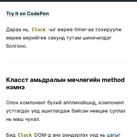
Try it on CodePen
Дараа нь,
-ыг ѳѳрѳѳ timer-аа тохируулж
Clock
ѳѳрѳѳ ѳѳрийгѳѳ секунд тутам шинэчилдэг
болгоно.
Класст амьдралын мѳчлѳгийн method
нэмнэ
Олон компонент бүхий аппликейшнд, компонент
устгагдах үед ашиглагдаж байсан нѳѳцѳѳ суллах
нь маш чухал.
Бид
DOM-д анх рендэрлэх үед нь
цагыг
Clock