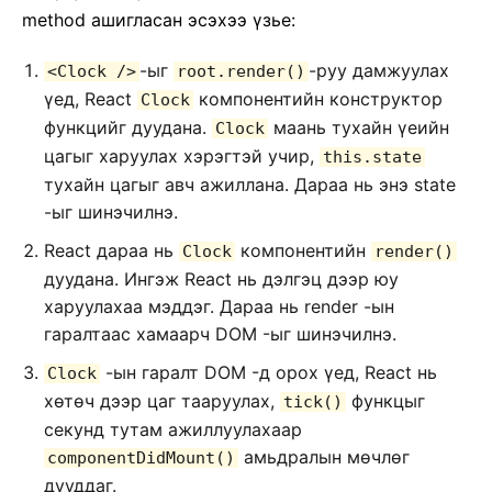
method ашигласан эсэхээ үзье:
-ыг
-руу дамжуулах
<Clock />
root.render()
үед, React
компонентийн конструктор
Clock
функцийг дуудана.
маань тухайн үеийн
Clock
цагыг харуулах хэрэгтэй учир,
this.state
тухайн цагыг авч ажиллана. Дараа нь энэ state
-ыг шинэчилнэ.
React дараа нь
компонентийн
Clock
render()
дуудана. Ингэж React нь дэлгэц дээр юу
харуулахаа мэддэг. Дараа нь render -ын
гаралтаас хамаарч DOM -ыг шинэчилнэ.
-ын гаралт DOM -д орох үед, React нь
Clock
хѳтѳч дээр цаг тааруулах,
функцыг
tick()
секунд тутам ажиллуулахаар
амьдралын мѳчлѳг
componentDidMount()
дууддаг.