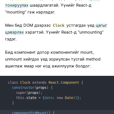
тохируулах
шаардлагатай. Үүнийг React-д
“mounting” гэж нэрлэдэг.
Мѳн бид DOM дээрээс
устгагдах үед
цагыг
Clock
цэвэрлэх
хэрэгтэй. Үүнийг React-д “unmounting”
гэдэг.
Бид компонент дотор компонентийг mount,
unmount хийгдэх үед зориулсан тусгай method
ашиглаж ямар нэг код ажиллуулж болдог:
class
Clock
extends
React
.
Component
{
constructor
(
props
)
{
super
(
props
)
;
this
.
state 
=
{
date
:
new
Date
(
)
}
;
}
componentDidMount
(
)
{