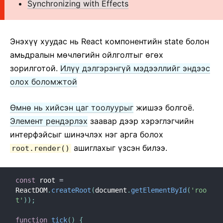
Synchronizing with Effects
2. JSX танилцуулга
3. Элементүүдийг дүрслэх
4. Компонентууд, шинж чанарууд
Энэхүү хуудас нь React компонентийн state болон
5. Тѳлѳв ба Мѳчлѳг
амьдралын мѳчлѳгийн ойлголтыг ѳгѳх
6. Эвентүүдийг удирдах
зорилготой.
Илүү дэлгэрэнгүй мэдээллийг эндээс
7. Нөхцөлд тулгуурласан дүрслэл
олох боломжтой
8. Жагсаалтууд, түлхүүрүүд
Ѳмнѳ нь хийсэн цаг тоолуурыг
жишээ болгоё.
9. Формууд
Элемент рендэрлэх
заавар дээр хэрэглэгчийн
10. Тѳлѳвийг ахисан түвшинд
интерфэйсыг шинэчлэх нэг арга болох
11. Бүрэлдхүүн vs Удамшил
ашиглахыг үзсэн билээ.
root.render()
12. React сэтгэлгээ
АХИСАН ШАТНЫ ЗААВАР
const
 root 
=
ReactDOM
.
createRoot
(
document
.
getElementById
(
'roo
Хүртээмж
t'
)
)
;
Код салгах
function
tick
(
)
{