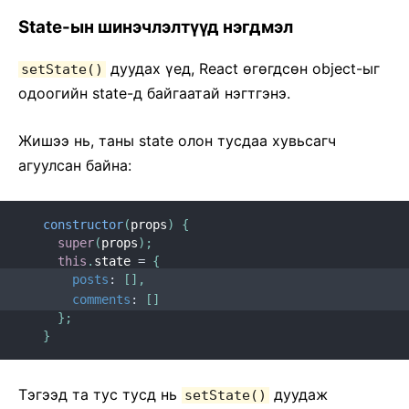
State-ын шинэчлэлтүүд нэгдмэл
дуудах үед, React ѳгѳгдсѳн object-ыг
setState()
одоогийн state-д байгаатай нэгтгэнэ.
Жишээ нь, таны state олон тусдаа хувьсагч
агуулсан байна:
constructor
(
props
)
{
super
(
props
)
;
this
.
state 
=
{
posts
:
[
]
,
comments
:
[
]
}
;
}
Тэгээд та тус тусд нь
дуудаж
setState()