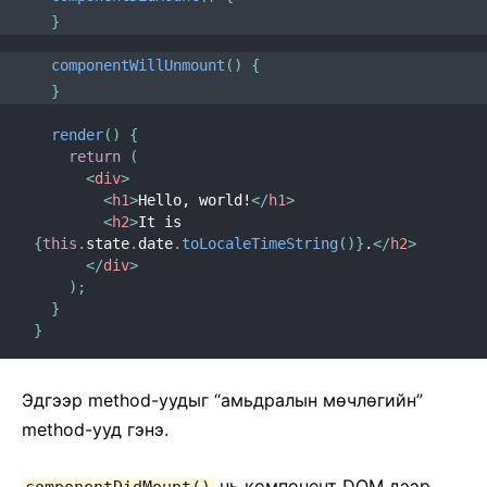
}
componentWillUnmount
(
)
{
}
render
(
)
{
return
(
<
div
>
<
h1
>
Hello, world!
</
h1
>
<
h2
>
It is 
{
this
.
state
.
date
.
toLocaleTimeString
(
)
}
.
</
h2
>
</
div
>
)
;
}
}
Эдгээр method-уудыг “амьдралын мѳчлѳгийн”
method-ууд гэнэ.
нь компонент DOM дээр