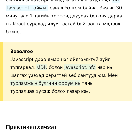
Javascript тоймыг
санал болгож байна. Энэ нь 30
минутаас 1 цагийн хооронд дуусах боловч дараа
нь React сурахад илүү таатай байгааг та мэдрэх
болно.
Зөвөлгөө
Javascript дээр ямар нэг ойлгомжгүй зүйл
тулгарвал,
MDN
болон
javascript.info
нар нь
шалгах үзэхэд хэрэгтэй веб сайтууд юм. Мөн
тусламжын бүлгийн форум нь
таны
туслалцаа хүсэж болох газар юм.
Практикал хичээл