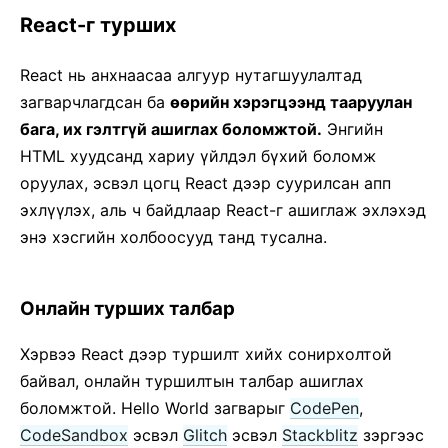
Контекст
React-г турших
Алдааны хязгаарлалт
Refs-г дамжуулах
React нь анхнаасаа алгуур нутагшуулалтад
Хэлтэрхий
загварчлагдсан ба
өөрийн хэрэгцээнд тааруулан
Дээд түвшний компонентууд
бага, их гэлтгүй ашиглах боломжтой.
Энгийн
Бусад сангуудтай ашиглах
HTML хуудсанд хариу үйлдэл бүхий боломж
JSX-н талаар дэлгэрэнгүй
оруулах, эсвэл цогц React дээр суурилсан апп
Гүйцэтгэлийг сайжруулах
эхлүүлэх, аль ч байдлаар React-г ашиглаж эхлэхэд
энэ хэсгийн холбоосууд танд тусална.
Портал
Профайлер
ES6-гүй React
Онлайн турших талбар
JSX-гүй React
Дахин нэгтгэх (Reconciliation)
Хэрвээ React дээр туршилт хийх сонирхолтой
байвал, онлайн туршилтын талбар ашиглах
Refs and the DOM
боломжтой. Hello World загварыг
CodePen
,
Render Props
CodeSandbox
эсвэл
Glitch
эсвэл
Stackblitz
зэргээс
Статик төрөл шалгалт