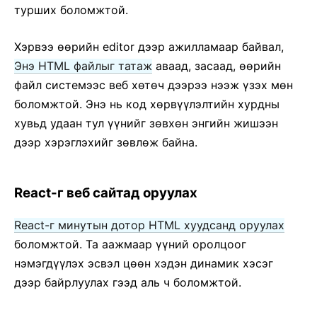
турших боломжтой.
Strict Mode
PropTypes-р төрөл шалгах
Хэрвээ өөрийн editor дээр ажилламаар байвал,
Удирдаагүй компонентууд
Энэ HTML файлыг татаж
аваад, засаад, өөрийн
Веб компонентууд
файл системээс веб хөтөч дээрээ нээж үзэх мөн
боломжтой. Энэ нь код хөрвүүлэлтийн хурдны
API ЛАВЛАХ
хувьд удаан тул үүнийг зөвхөн энгийн жишээн
React
дээр хэрэглэхийг зөвлөж байна.
React.Component
ReactDOM
React-г веб сайтад оруулах
ReactDOMClient
ReactDOMServer
React-г минутын дотор HTML хуудсанд оруулах
DOM Elements
боломжтой. Та аажмаар үүний оролцоог
SyntheticEvent
нэмэгдүүлэх эсвэл цөөн хэдэн динамик хэсэг
Тестийн багажууд
дээр байрлуулах гээд аль ч боломжтой.
Test Renderer