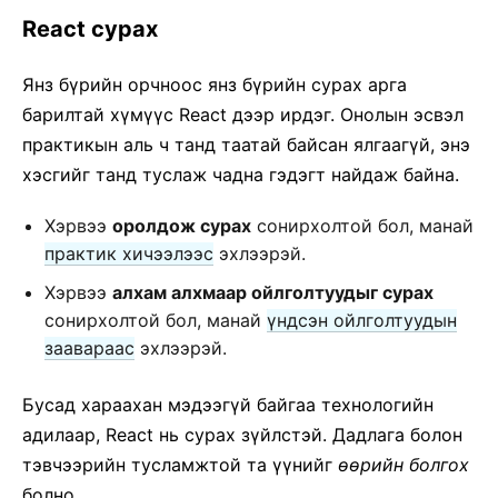
Тестийн жорууд Recipes
React сурах
Тестийн орчнууд
Янз бүрийн орчноос янз бүрийн сурах арга
CONCURRENT MODE (EXPERIMENTAL)
барилтай хүмүүс React дээр ирдэг. Онолын эсвэл
1. Introducing Concurrent Mode
практикын аль ч танд таатай байсан ялгаагүй, энэ
2. Suspense for Data Fetching
хэсгийг танд туслаж чадна гэдэгт найдаж байна.
3. Concurrent UI Patterns
Хэрвээ
оролдож сурах
сонирхолтой бол, манай
4. Adopting Concurrent Mode
практик хичээлээс
эхлээрэй.
5. Concurrent Mode API Reference
Хэрвээ
алхам алхмаар ойлголтуудыг сурах
сонирхолтой бол, манай
үндсэн ойлголтуудын
ОРОЛЦОХ
заавараас
эхлээрэй.
Яаж оролцох вэ
Үндсэн кодын тойм
Бусад хараахан мэдээгүй байгаа технологийн
Хэрэгжүүлэлтийн ханамж
адилаар, React нь сурах зүйлстэй. Дадлага болон
Дизайны үндсэн зарчмууд
тэвчээрийн тусламжтой та үүнийг
өөрийн болгох
болно.