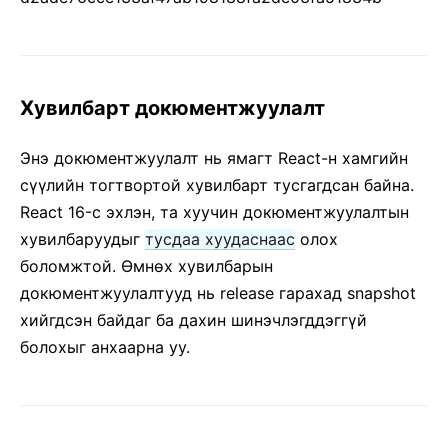
Хувилбарт докюментжуулалт
Энэ докюментжуулалт нь ямагт React-н хамгийн
сүүлийн тогтвортой хувилбарт тусгагдсан байна.
React 16-с эхлэн, та хуучин докюментжуулалтын
хувилбаруудыг
тусдаа хуудаснаас
олох
боломжтой. Өмнөх хувилбарын
докюментжуулалтууд нь release гарахад snapshot
хийгдсэн байдаг ба дахин шинэчлэгддэггүй
болохыг анхаарна уу.