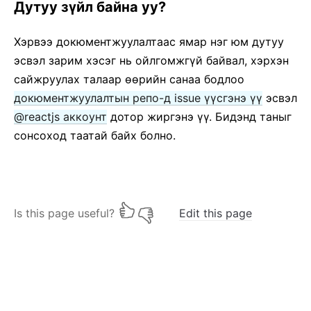
Дутуу зүйл байна уу?
Хэрвээ докюментжуулалтаас ямар нэг юм дутуу
эсвэл зарим хэсэг нь ойлгомжгүй байвал, хэрхэн
сайжруулах талаар өөрийн санаа бодлоо
докюментжуулалтын репо-д issue үүсгэнэ үү
эсвэл
@reactjs аккоунт
дотор жиргэнэ үү. Бидэнд таныг
сонсоход таатай байх болно.
Is this page useful?
Edit this page