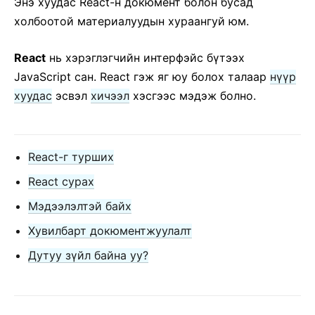
Энэ хуудас React-н докюмент болон бусад
2. JSX танилцуулга
холбоотой материалуудын хураангуй юм.
3. Элементүүдийг дүрслэх
4. Компонентууд, шинж чанарууд
React
нь хэрэглэгчийн интерфэйс бүтээх
5. Тѳлѳв ба Мѳчлѳг
JavaScript сан. React гэж яг юу болох талаар
нүүр
6. Эвентүүдийг удирдах
хуудас
эсвэл
хичээл
хэсгээс мэдэж болно.
7. Нөхцөлд тулгуурласан дүрслэл
8. Жагсаалтууд, түлхүүрүүд
9. Формууд
React-г турших
10. Тѳлѳвийг ахисан түвшинд
React сурах
11. Бүрэлдхүүн vs Удамшил
Мэдээлэлтэй байх
12. React сэтгэлгээ
Хувилбарт докюментжуулалт
АХИСАН ШАТНЫ ЗААВАР
Дутуу зүйл байна уу?
Хүртээмж
Код салгах