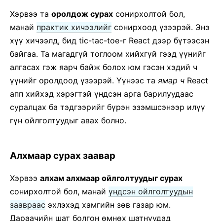
Хэрвээ та
оролдож сурах
сонирхолтой бол,
манай
практик хичээлийг
сонирхоод үзээрэй. Энэ
хүү хичээлд, бид tic-tac-toe-г React дээр бүтээсэн
байгаа. Та магадгүй тоглоом хийхгүй гээд үүнийг
алгасах гэж яарч байж болох юм гэсэн хэдий ч
үүнийг оролдоод үзээрэй. Үүнээс та
ямар ч
React
апп хийхэд хэрэгтэй үндсэн арга барилуудаас
суралцах ба тэдгээрийг бүрэн эзэмшсэнээр илүү
гүн ойлголтуудыг авах болно.
Алхмаар сурах заавар
Хэрвээ
алхам алхмаар ойлголтуудыг сурах
сонирхолтой бол, манай
үндсэн ойлголтуудын
заавраас
эхлэхэд хамгийн зөв газар юм.
Дараачийн шат болгон өмнөх шатнуудад