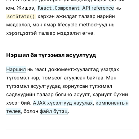
юм. Жишээ,
API reference
нь
React.Component
хэрхэн ажилдаг талаар нарийн
setState()
мэдээлэл, мөн ямар lifecycle method-ууд нь
хэрэгцээтэй талаар мэдээлэл өгнө.
Нэршил ба түгээмэл асуултууд
Нэршил
нь react докюментжуулалтад үзэгдэх
түгээмэл нэр, томьёог агуулсан байгаа. Мөн
түгээмэл асуултуудад зориулсан түгээмэл
сэдвүүдийн талаар богино асуулт, хариулт бүхий
хэсэг бий.
AJAX хүсэлтүүд явуулах
,
компонентын
төлөв
, болон
файл бүтэц
.