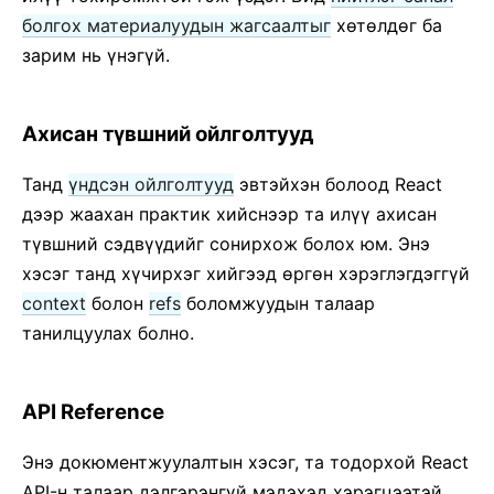
болгох материалуудын жагсаалтыг
хөтөлдөг ба
зарим нь үнэгүй.
Ахисан түвшний ойлголтууд
Танд
үндсэн ойлголтууд
эвтэйхэн болоод React
дээр жаахан практик хийснээр та илүү ахисан
түвшний сэдвүүдийг сонирхож болох юм. Энэ
хэсэг танд хүчирхэг хийгээд өргөн хэрэглэгдэггүй
context
болон
refs
боломжуудын талаар
танилцуулах болно.
API Reference
Энэ докюментжуулалтын хэсэг, та тодорхой React
API-н талаар дэлгэрэнгүй мэдэхэд хэрэгцээтэй