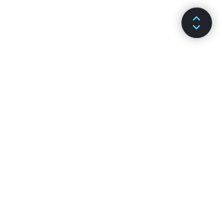
Next article
React-г вебсайтад
оруулах
DOCS
CHANNELS
Суулгац
GitHub