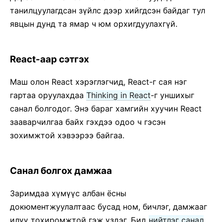
танилцуулагдсан зүйлс дээр хийгдсэн байдаг тул
явцын дунд та ямар ч юм орхигдуулахгүй.
React-аар сэтгэх
Маш олон React хэрэглэгчид, React-г сая нэг
гартаа оруулахдаа
Thinking in React
-г уншихыг
санал болгодог. Энэ бараг хамгийн хуучин React
зааварчилгаа байх гэхдээ одоо ч гэсэн
зохимжтой хэвээрээ байгаа.
Санал болгох дамжаа
Заримдаа хүмүүс албан ёсны
докюментжуулалтаас бусад ном, бичлэг, дамжааг
илүү тохиромжтой гэж үздэг. Бид
нийтлэг санал