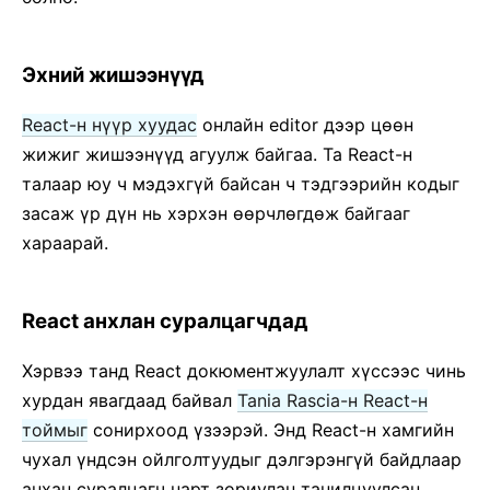
ТҮГЭЭМЭЛ АСУУЛТУУД
AJAX and APIs
Эхний жишээнүүд
Babel, JSX болон угсрах алхмууд
React-н нүүр хуудас
онлайн editor дээр цөөн
Функцуудыг компонентруу дамжуулах
жижиг жишээнүүд агуулж байгаа. Та React-н
Компонентын төлөв
талаар юу ч мэдэхгүй байсан ч тэдгээрийн кодыг
Загварчлах болон CSS
засаж үр дүн нь хэрхэн өөрчлөгдөж байгааг
Файлын бүтэц
хараарай.
Хувилбарын удирдамж
Virtual DOM болон дотоод хэсэг
React анхлан суралцагчдад
Хэрвээ танд React докюментжуулалт хүссээс чинь
хурдан явагдаад байвал
Tania Rascia-н React-н
тоймыг
сонирхоод үзээрэй. Энд React-н хамгийн
чухал үндсэн ойлголтуудыг дэлгэрэнгүй байдлаар
анхан суралцагч нарт зориулан танилцуулсан