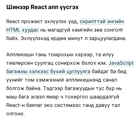
JS орчны шаардлага
Шинээр React апп үүсгэх
Үгсийн тайлбар
React прожект эхлүүлэх үед,
скрипттэй энгийн
ДЭГЭЭ (HOOKS)
HTML хуудас
нь магадгүй хамгийн зөв сонголт
байх. Эхлүүлэхэд ердөө минут л зарцуулагдана.
1. Дэгээний танилцуулга
2. Дэгээний талаар товч
Аппликешн тань томрохын хэрээр, та илүү
3. Төлөвт дэгээ ашиглах
төвлөрсөн суулгац сонирхож болох юм.
JavaScript
4. Эффектэд дэгээ ашиглах
багажны хэлхээс бүхий цуглуулга
байдаг ба бид
5. Дэгээний дүрмүүд
үүнийг том хэмжээний аппликешнэнд санал
6. Өөрийн дэгээг бүтээх
болгож байна. Тэдгээр багажуудын тус бүр нь
7. Дэгээ API лавлах
маш бага эсвэл ямар ч тохиргоо шаардалгүй
8. Дэгээний түгээмэл асуултууд
React-н баялаг эко системээс танд давуу тал
олгоно.
ТЕСТЛЭХ
Тестлэх тойм