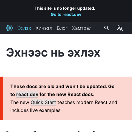
This site is no longer updated.
Go to react.dev
Эхлэх
Хичээл
Блог
Хамтрал
React
Эхнээс нь эхлэх
СУУЛГАЦ
Эхнээс нь эхлэх
React-г вебсайтад оруулах
React апп үүсгэх
These docs are old and won’t be updated. Go
CDN холбоосууд
to
react.dev
for the new React docs.
Release Channels
The new
Quick Start
teaches modern React and
includes live examples.
ҮНДСЭН ОЙЛГОЛТУУД
1. Hello World