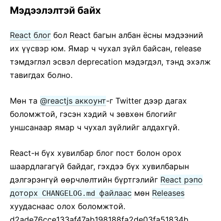
Мэдээлэлтэй байх
React блог
бол React багын албан ёсны мэдээний
их үүсвэр юм. Ямар ч чухал зүйл байсан, release
тэмдэглэл эсвэл deprecation мэдэгдэл, тэнд эхэлж
тавигдах болно.
Мөн та
@reactjs аккоунт
-г Twitter дээр дагах
боломжтой, гэсэн хэдий ч зөвхөн блогийг
уншсанаар ямар ч чухал зүйлийг алдахгүй.
React-н бүх хувилбар блог пост болон орох
шаардлагагүй байдаг, гэхдээ бүх хувилбарын
дэлгэрэнгүй өөрчлөлтийн бүртгэлийг
React рэпо
доторх
файлаас
мөн
Releases
CHANGELOG.md
хуудаснаас олох боломжтой.
d2ade76cce133af47ab198188fa2de03fa51834b