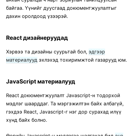
байгаа. Үүнийг дуусгаад докюментжуулалтыг
дахин оролдоод үзээрэй.
React дизайнеруудад
Хэрвээ та дизайны суурьтай бол,
эдгээр
материалууд
эхлэхэд тохиримжтой газарууд юм.
JavaScript материалууд
React докюментжуулалт Javascript-н тодорхой
мэдлэг шаарддаг. Та мэргэжилтэн байх албагүй,
гэхдээ React, Javascript-г нэг дор сурахад илүү
хүнд байх болно.
Өөрийн Javascript-н мэдлэгээ шалгахад бид
энэ